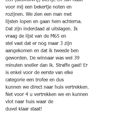
een (alcoholvrij) biertje en Jan haalt 
voor mij een bekertje noten en 
rozijnen. We zien een man met
lijsten lopen en gaan hem achterna. 
Dat zijn inderdaad al uitslagen. Ik 
vraag de lijst van de M65 en
stel vast dat er nog maar 3 zijn 
aangekomen en dat ik tweede ben 
geworden. De winnaar was wel 39
minuten sneller dan ik. Straffe gast! Er 
is enkel voor de eerste van elke 
categorie een trofee en dus
kunnen we direct naar huis vertrekken. 
Net voor 4 u vertrekken we en kunnen 
vlot naar huis waar de
duvel klaar staat!
Er waren 9 deelnemers ingeschreven in 
mijn categorie en thuis kan ik zien dat 