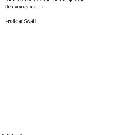
samen op de foto met de meisjes van 
de gymnastiek :-)
Proficiat Swa!!