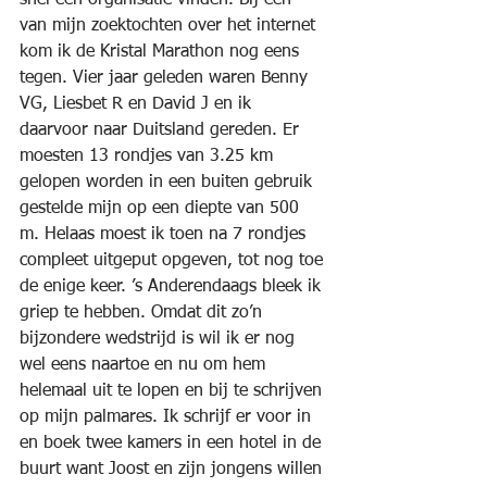
snel een organisatie vinden. Bij één 
van mijn zoektochten over het internet 
kom ik de Kristal Marathon nog eens 
tegen. Vier jaar geleden waren Benny 
VG, Liesbet R en David J en ik 
daarvoor naar Duitsland gereden. Er 
moesten 13 rondjes van 3.25 km 
gelopen worden in een buiten gebruik 
gestelde mijn op een diepte van 500 
m. Helaas moest ik toen na 7 rondjes 
compleet uitgeput opgeven, tot nog toe 
de enige keer. ’s Anderendaags bleek ik 
griep te hebben. Omdat dit zo’n 
bijzondere wedstrijd is wil ik er nog 
wel eens naartoe en nu om hem 
helemaal uit te lopen en bij te schrijven 
op mijn palmares. Ik schrijf er voor in 
en boek twee kamers in een hotel in de 
buurt want Joost en zijn jongens willen 