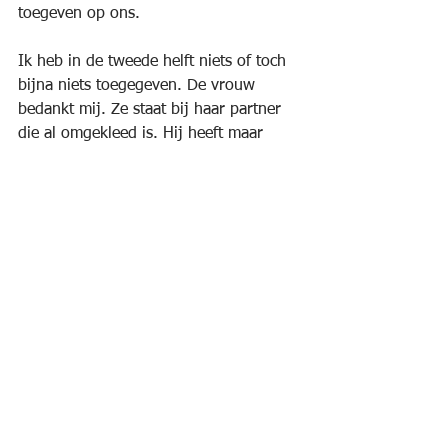
toegeven op ons.
Ik heb in de tweede helft niets of toch 
bijna niets toegegeven. De vrouw 
bedankt mij. Ze staat bij haar partner 
die al omgekleed is. Hij heeft maar 
twee rondes gelopen omwille van een 
opspelende kwetsuur. Aan het standje 
bij de finish lever ik mijn chip in en 
krijg daarvoor nog 50 cent terug 
betaald. Aan een ander standje staan 
dozen met tientallen trofeetjes. Ik leg 
mijn startnummer voor en zij checken 
de uitslag op hun computer. Ze plakken 
het labeltje op het voetstuk van de 
trofee en ik krijg hem overhandigd.