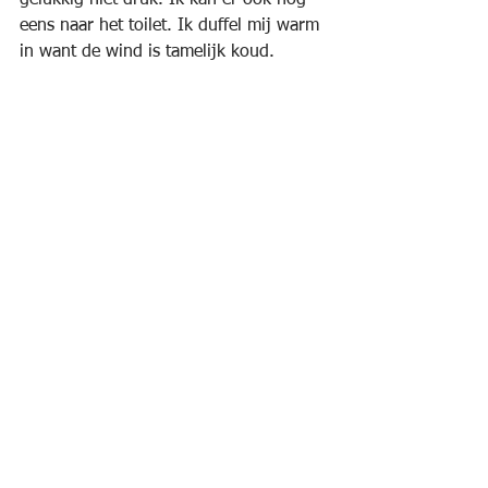
gelukkig niet druk. Ik kan er ook nog 
eens naar het toilet. Ik duffel mij warm 
in want de wind is tamelijk koud. 