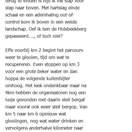
terug te vinden is hijs ik me stap voor 
stap naar boven. Met hartslag einde 
schaal en een ademhaling out-of-
control kom ik boven in een weide 
landschap. Oef ik ben de Holsbeekberg 
gepasseerd...., of toch niet?
Effe voorbij km 2 begint het parcours 
weer te glooien, tijd om wat te 
recupereren. Even stoppen op km 3 
voor een grote beker water en dan 
hoppa de volgende kuitenbijter 
omhoog. Het leek ondenkbaar maar na 
4km hebben de organisatoren nog een 
lusje gevonden met daarin steil bergaf 
maar vooral ook weer steil bergop. Van 
km 5 naar km 6 opnieuw wat 
glooiingen, nog wat water drinken en 
vervolgens anderhalve kilometer naar 