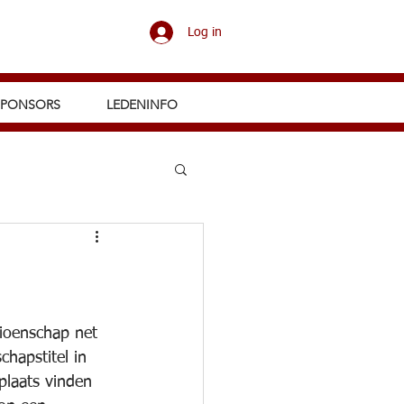
Log in
SPONSORS
LEDENINFO
pioenschap net 
hapstitel in 
plaats vinden 