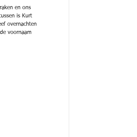
raken en ons 
tussen is Kurt 
eef overnachten 
t de voornaam 