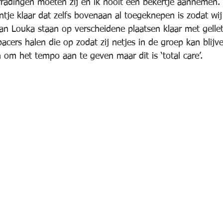
orradingen moeten zij en ik nooit een bekertje aannemen.
ntje klaar dat zelfs bovenaan al toegeknepen is zodat wij
an Louka staan op verscheidene plaatsen klaar met gellet
cers halen die op zodat zij netjes in de groep kan blijv
en om het tempo aan te geven maar dit is ‘total care’.