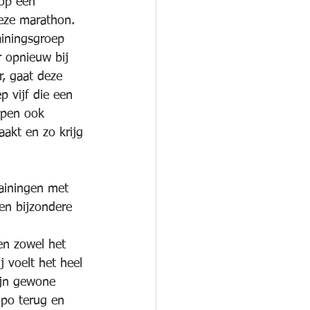
op een 
eze marathon. 
ainingsgroep 
 opnieuw bij 
, gaat deze 
 vijf die een 
rpen ook 
akt en zo krijg 
ainingen met 
en bijzondere 
 
en zowel het 
 voelt het heel 
ijn gewone 
mpo terug en 