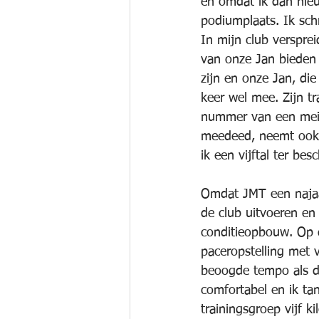
en omdat ik dan nie
podiumplaats. Ik sch
In mijn club verspre
van onze Jan bieden 
zijn en onze Jan, di
keer wel mee. Zijn t
nummer van een meisj
meedeed, neemt ook 
ik een vijftal ter b
Omdat JMT een najaar
de club uitvoeren en
conditieopbouw. Op 
paceropstelling met v
beoogde tempo als de
comfortabel en ik ta
trainingsgroep vijf 