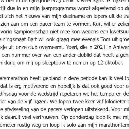
uw ben in de categorie M75 denk ik weer kans te maken 
rijf dus in en mijn jaarprogramma wordt afgestemd op d
idt zich het nieuws van mijn deelname en lopers uit de tr
zich aan om een pacer-team te vormen. Kurt wil er zeker
e vorig kampioenschap niet mee kon wegens een kwetsuur
rainingsmaat Bart wil ook graag mee evenals Tom uit groep
e uit onze club overneemt. Yoeri, die in 2021 in Antwe
een nummer over van een ander clublid dat heeft afgeha
eschikking om mij op sleeptouw te nemen op 12 oktober.
smarathon heeft gepland in deze periode kan ik veel tr
 dat is erg motiverend en hopelijk is dat ook goed voor e
dinsdag voor de wedstrijd repeteren we het tempo en de
ier van de vijf hazen. We lopen twee keer vijf kilometer 
 afwisseling van de pacers verlopen uitstekend. Voor mij
nk daaruit veel vertrouwen. Op donderdag loop ik met m
kilometer rustig weg en loop ik solo aan mijn marathonte