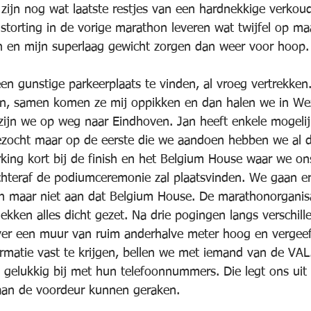
r zijn nog wat laatste restjes van een hardnekkige verkou
nstorting in de vorige marathon leveren wat twijfel op ma
n en mijn superlaag gewicht zorgen dan weer voor hoop.
een gunstige parkeerplaats te vinden, al vroeg vertrekken
Jan, samen komen ze mij oppikken en dan halen we in We
ijn we op weg naar Eindhoven. Jan heeft enkele mogelij
zocht maar op de eerste die we aandoen hebben we al di
rking kort bij de finish en het Belgium House waar we o
hteraf de podiumceremonie zal plaatsvinden. We gaan er
n maar niet aan dat Belgium House. De marathonorganisa
ekken alles dicht gezet. Na drie pogingen langs verschil
over een muur van ruim anderhalve meter hoog en vergee
rmatie vast te krijgen, bellen we met iemand van de VAL
 gelukkig bij met hun telefoonnummers. Die legt ons uit 
aan de voordeur kunnen geraken.