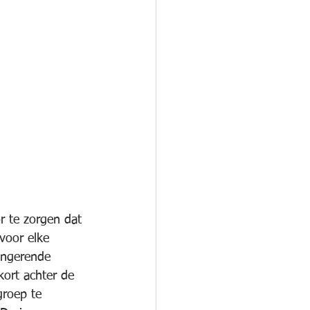
or te zorgen dat 
voor elke 
ingerende 
kort achter de 
groep te 