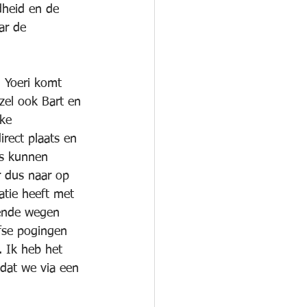
dheid en de 
ar de 
. Yoeri komt 
zel ook Bart en 
ke 
rect plaats en 
ns kunnen 
 dus naar op 
tie heeft met 
lende wegen 
fse pogingen 
. Ik heb het 
dat we via een 