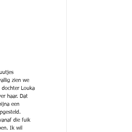
uutjes 
llig zien we 
 dochter Louka 
er haar. Dat 
bijna een 
opgesteld. 
anaf die fuik 
n. Ik wil 