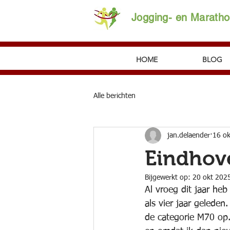
Jogging- en Marath
HOME
BLOG
Alle berichten
jan.delaender
16 o
Eindhov
Bijgewerkt op:
20 okt 202
Al vroeg dit jaar he
als vier jaar gelede
de categorie M70 op.