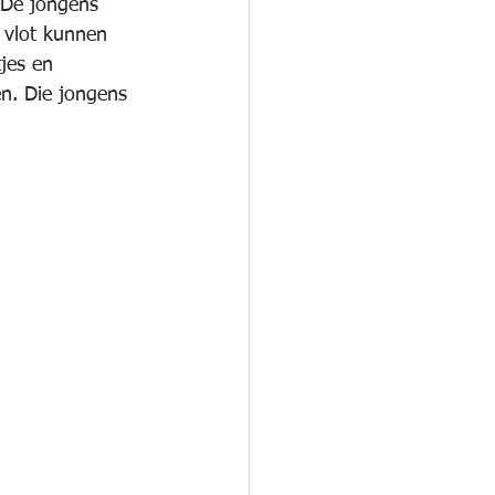
 De jongens 
 vlot kunnen 
jes en 
en. Die jongens 