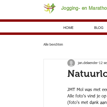
Jogging- en Marath
HOME
BLOG
Alle berichten
jan.delaender
12 s
Natuurl
JMT Mol was met een
Alle foto's vind je o
(foto's met dank aa