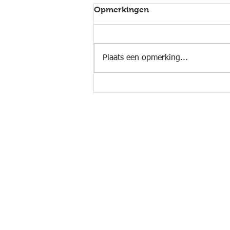
Opmerkingen
Plaats een opmerking...
Mollenmarathon (NL) #176
Documenten
-
Privacyverklaring
-
Intern reglement