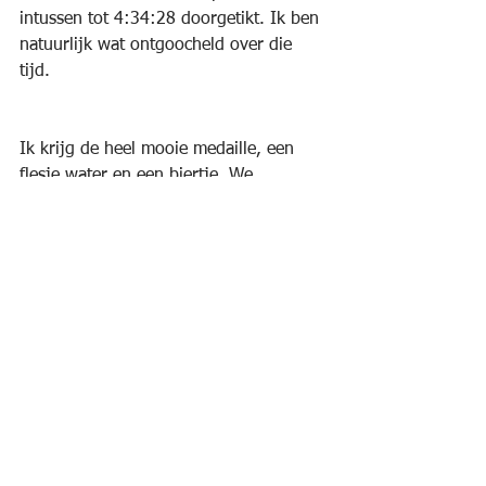
intussen tot 4:34:28 doorgetikt. Ik ben 
natuurlijk wat ontgoocheld over die 
tijd. 
Ik krijg de heel mooie medaille, een 
flesje water en een biertje. We 
wandelen nog wat rond op het terrein 
en Zjan ziet op het strand een tentje 
met een flink massage-team. We geen 
kijken en ik moet niet eens lang 
aanschuiven om zelf aan de beurt te 
komen. 
De massage is grondig en uitgebreid 
en achteraf voel ik bijna niets meer in 
mijn benen. We wandelen de straat op 