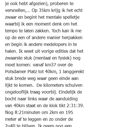
je ook hebt afgezien), proberen te 
versnellen,… Op 35km krijg ik het echt 
zwaar en begint het mentale spelletje 
waarbij ik een moment denk om het 
tempo te laten zakken. Toch kan ik me 
op de een of andere manier herpakken 
en begin ik andere medelopers in te 
halen. Ik weet uit vorige edities dat het 
zwaarste stuk (mentaal en fysiek) nog 
moet komen: vanaf km37 over de 
Potsdamer Platz tot 40km, 1 langgerekt 
stuk brede weg waar geen einde aan 
lijkt te komen.  De kilometers schuiven 
ongelooflijk traag voorbij. Eindelijk de 
bocht naar links waar de aanduiding 
van 40km staat en de klok tikt 2:31:39. 
Nog 8:21minuten om 2km en 195 
meter af te leggen en zo onder de 
2u40 te blijven. Ik neem nog een 