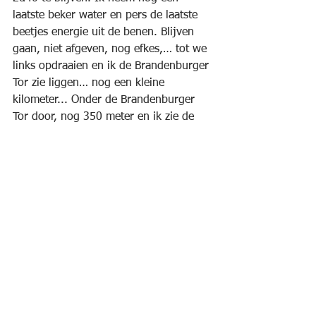
laatste beker water en pers de laatste 
beetjes energie uit de benen. Blijven 
gaan, niet afgeven, nog efkes,… tot we 
links opdraaien en ik de Brandenburger 
Tor zie liggen… nog een kleine 
kilometer... Onder de Brandenburger 
Tor door, nog 350 meter en ik zie de 
klok tikken… uiteindelijk passeer ik de 
finishboog en kijk op mijn horloge: 
2:39:46. Stikkapot maar vooral vol 
adrenaline en euforie om voor de 3de 
keer Berlijn uitgelopen te hebben en 
voor de 2de keer nog eens onder die 
grens van 2u40 te duiken.
In de aankomstzone kom ik ook 
Frankie tegen.  Hij liep een 
schitterende tijd van 2u38m11sec.  
Samen slenteren we (wandelen kan je 