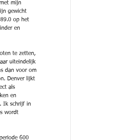
met mijn 
mijn gewicht 
 89.0 op het 
inder en 
ten te zetten, 
r uiteindelijk 
ns dan voor om 
. Denver lijkt 
ct als 
ken en 
Ik schrijf in 
s wordt 
 periode 600 