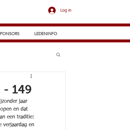
Log in
SPONSORS
LEDENINFO
 - 149
ijzonder jaar 
lopen en dat 
n een traditie: 
 verjaardag en 