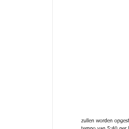
zullen worden opgest
tempo van 5:40 per k