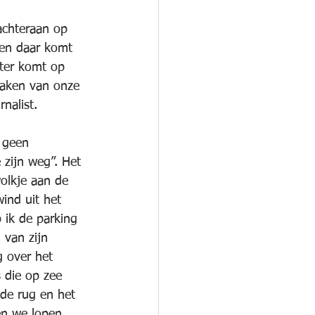
achteraan op 
 en daar komt 
ter komt op 
maken van onze 
rnalist.
, geen 
zijn weg”. Het 
wolkje aan de 
wind uit het 
ik de parking 
 van zijn 
g over het 
 die op zee 
de rug en het 
en we lopen 