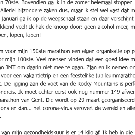
n 70ste. Bovendien ga ik in de zomer helemaal stoppen 
. Allerlei bijzondere zaken dus, maar ik stel wel vast dat 
7 januari ga ik op de weegschaal staan en daar verschijnt
kkend veel! Ik hak de knoop door: geen alcohol meer, m
en, lopen, lopen!
om voor mijn 150ste marathon een eigen organisatie op po
or mijn 100ste. Veel mensen vinden dat een goed idee maa
van JMT om daarin niet mee te gaan. Zjan en ik nemen o
voor een vakantietrip en een feestelijke jubileummarathon
t. De ligging aan de voet van de Rocky Mountains is perfe
ondreis. Ik moet echter eerst ook nog nummer 149 afwer
marathon van Gent. Die wordt op 29 maart georganiseerd. 
ons en dan… het corona-virus verovert de wereld en alle
.
 van mijn gezondheidskuur is er 14 kilo af. Ik heb in die