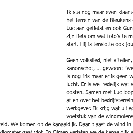
Ik sta nog maar even klaar 
het terrein van de Bleukens
Luc aan gefietst en ook Gun
zijn fiets om wat foto’s te 
start. Hij is tenslotte ook jou
Geen volkslied, niet aftellen
kanonschot, … gewoon: “we 
is nog fris maar er is geen 
lucht. Er is wel redelijk wat 
oosten. Samen met Luc loop 
af en over het bedrijfsterrein
werkgever. Ik krijg wat uitle
voetstuk van de windmolens
eld. We komen op de kanaaldijk. Daar blaast de wind in 
ilometer gaat vlot. In Olmen verlaten we de kanaaldijk 