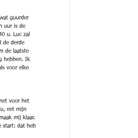
 wat guurder 
n uur is de 
40 u. Luc zal 
l de derde 
 de laatste 
g hebben. Ik 
als voor elke 
net voor het 
u, eet mijn 
aak mij klaar. 
 start: dat heb 