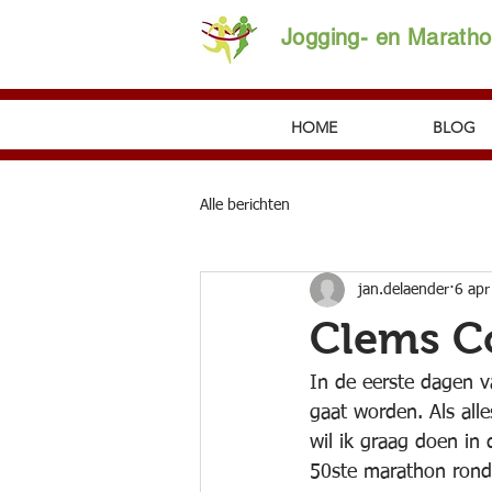
Jogging- en Marath
HOME
BLOG
Alle berichten
jan.delaender
6 apr
Clems Co
In de eerste dagen va
gaat worden. Als all
wil ik graag doen in 
50ste marathon rond 