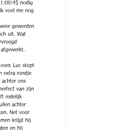
e 1:00:45 nodig 
ik voel me nog 
 weer geworden 
sch uit. Wat 
rvroegd 
 afgewerkt.
over. Luc stopt 
n extra rondje 
 achter ons 
erfect van zijn 
t redelijk 
ilen achter 
ken. Net voor 
en krijgt hij 
den en hij 