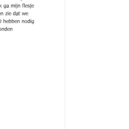
 ga mijn flesje 
en zie dat we 
0 hebben nodig 
onden 