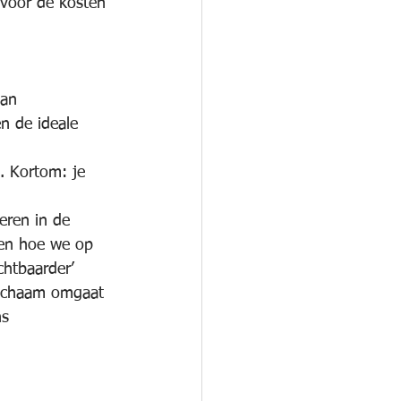
 voor de kosten 
van 
n de ideale 
. Kortom: je 
eren in de 
 en hoe we op 
chtbaarder’ 
 lichaam omgaat 
s 