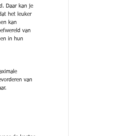
. Daar kan je 
at het leuker 
hen kan 
eefwereld van 
en in hun 
aximale 
evorderen van 
ar.