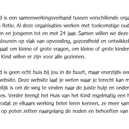
d is een samenwerkingsverband tussen verschillende organ
n Retie. Al deze organisaties werken met toekomstige ou
n en jongeren tot en met 24 jaar. Samen willen we deze
steunen op vlak van opvoeding, gezondheid en ontwikkel
gaat om kleine of grote vragen, om kleine of grote kinder
Kind willen er zijn voor alle gezinnen.
 is geen echt huis bij jou in de buurt, maar enerzijds een
ebsite. Deze website laat je weten waar je terecht kan m
ijk is om de weg te vinden naar de juiste hulp en onder
ies. Verder brengt het Huis van het Kind regelmatig een 
zodat ze elkaars werking beter leren kennen, ze meer s
n op poten zetten naargelang de noden en behoeften van