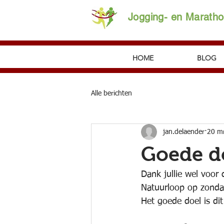
Jogging- en Marath
HOME
BLOG
Alle berichten
jan.delaender
20 m
Goede d
Dank jullie wel voor
Natuurloop op zonda
Het goede doel is dit