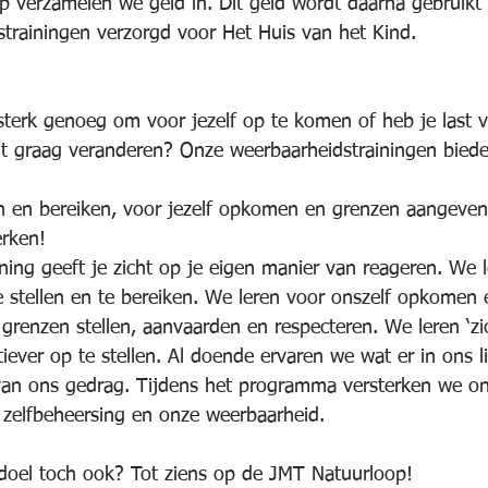
p verzamelen we geld in. Dit geld wordt daarna gebruikt
trainingen verzorgd voor Het Huis van het Kind.
 sterk genoeg om voor jezelf op te komen of heb je last 
it graag veranderen? Onze weerbaarheidstrainingen biede
len en bereiken, voor jezelf opkomen en grenzen aangeven
erken!
ning geeft je zicht op je eigen manier van reageren. We l
e stellen en te bereiken. We leren voor onszelf opkomen
grenzen stellen, aanvaarden en respecteren. We leren ‘zi
iever op te stellen. Al doende ervaren we wat er in ons
 van ons gedrag. Tijdens het programma versterken we on
 zelfbeheersing en onze weerbaarheid.
 doel toch ook? Tot ziens op de JMT Natuurloop!