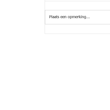
Plaats een opmerking...
Mollenmarathon (NL) #176
Documenten
-
Privacyverklaring
-
Intern reglement