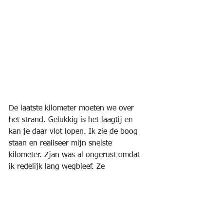
De laatste kilometer moeten we over 
het strand. Gelukkig is het laagtij en 
kan je daar vlot lopen. Ik zie de boog 
staan en realiseer mijn snelste 
kilometer. Zjan was al ongerust omdat 
ik redelijk lang wegbleef. Ze 
bekommert zich over een huilend 
kindje dat zijn mama uit het oog 
verloor en daarom is ze niet klaar voor 
de finishfoto. We doen de finish dan 