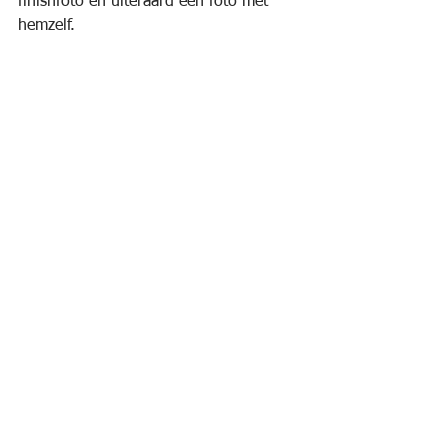
finishfoto en uiteraard een foto met 
hemzelf. 