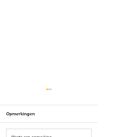
Opmerkingen
TransgranCanaria 2026