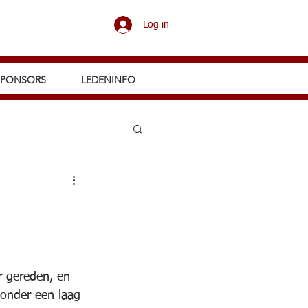
Log in
SPONSORS
LEDENINFO
r gereden, en 
onder een laag 