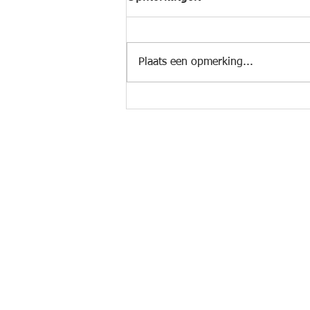
Plaats een opmerking...
Mollenmarathon (NL) #176
Documenten
-
Privacyverklaring
-
Intern reglement